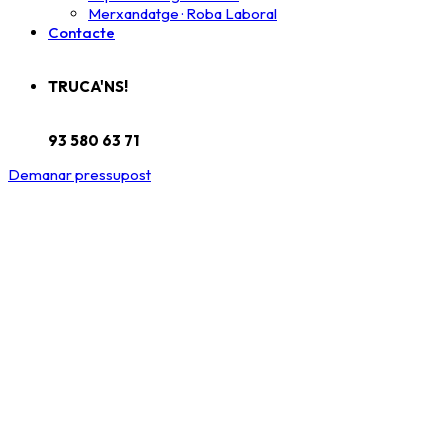
Merxandatge · Roba Laboral
Contacte
TRUCA'NS!
93 580 63 71
Demanar pressupost