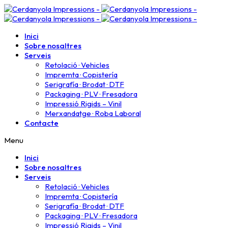
Inici
Sobre nosaltres
Serveis
Retolació · Vehicles
Impremta · Copistería​
Serigrafía · Brodat · DTF
Packaging · PLV · Fresadora
Impressió Rigids – Vinil
Merxandatge · Roba Laboral
Contacte
Menu
Inici
Sobre nosaltres
Serveis
Retolació · Vehicles
Impremta · Copistería​
Serigrafía · Brodat · DTF
Packaging · PLV · Fresadora
Impressió Rigids – Vinil