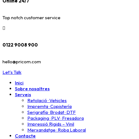
Online 24/7
Top notch customer service
0122 9008 900
hello@pricom.com
Let's Talk
Inici
Sobre nosaltres
Serveis
Retolació · Vehicles
Impremta · Copistería​
Serigrafía · Brodat · DTF
Packaging · PLV · Fresadora
Impressió Rigids – Vinil
Merxandatge · Roba Laboral
Contacte