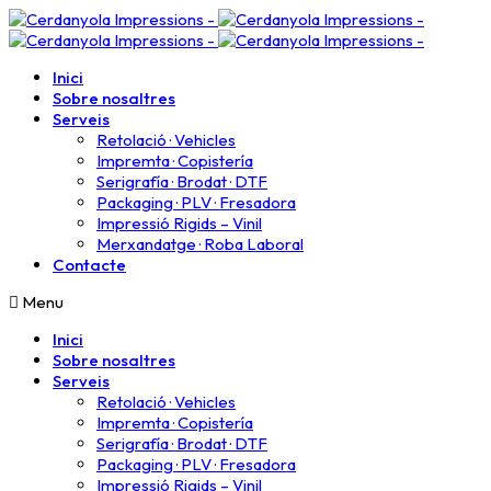
Inici
Sobre nosaltres
Serveis
Retolació · Vehicles
Impremta · Copistería​
Serigrafía · Brodat · DTF
Packaging · PLV · Fresadora
Impressió Rigids – Vinil
Merxandatge · Roba Laboral
Contacte
Menu
Inici
Sobre nosaltres
Serveis
Retolació · Vehicles
Impremta · Copistería​
Serigrafía · Brodat · DTF
Packaging · PLV · Fresadora
Impressió Rigids – Vinil