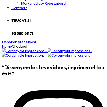
Merxandatge · Roba Laboral
Contacte
TRUCA'NS!
93 580 63 71
Demanar pressupost
Home
Checkout
“Dissenyem les teves idees, imprimim el teu
èxit.”