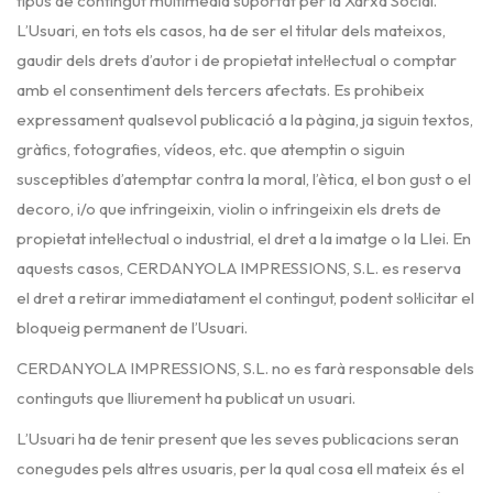
tipus de contingut multimèdia suportat per la Xarxa Social.
L’Usuari, en tots els casos, ha de ser el titular dels mateixos,
gaudir dels drets d’autor i de propietat intel·lectual o comptar
amb el consentiment dels tercers afectats. Es prohibeix
expressament qualsevol publicació a la pàgina, ja siguin textos,
gràfics, fotografies, vídeos, etc. que atemptin o siguin
susceptibles d’atemptar contra la moral, l’ètica, el bon gust o el
decoro, i/o que infringeixin, violin o infringeixin els drets de
propietat intel·lectual o industrial, el dret a la imatge o la Llei. En
aquests casos, CERDANYOLA IMPRESSIONS, S.L. es reserva
el dret a retirar immediatament el contingut, podent sol·licitar el
bloqueig permanent de l’Usuari.
CERDANYOLA IMPRESSIONS, S.L. no es farà responsable dels
continguts que lliurement ha publicat un usuari.
L’Usuari ha de tenir present que les seves publicacions seran
conegudes pels altres usuaris, per la qual cosa ell mateix és el