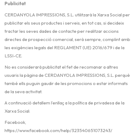
Publicitat
CERDANYOLA IMPRESSIONS, S.L. utilitzarà la Xarxa Social per
publicitar els seus productes i serveis, en tot cas, si decideix
tractar les seves dades de contacte per realitzar accions
directes de prospecció comercial, serà sempre, complint amb
les exigències legals del REGLAMENT (UE) 2016/679 i de la
LSSI-CE.
No es considerarà publicitat el fet de recomanar a altres
usuaris la pàgina de CERDANYOLA IMPRESSIONS, S.L. perquè
també ells puguin gaudir de les promocions o estar informats
de la seva activitat.
A continuació detallem l’enllaç a la política de privadesa de la
Xarxa Social:
Facebook,
https://www.facebook.com/help/323540651073243/