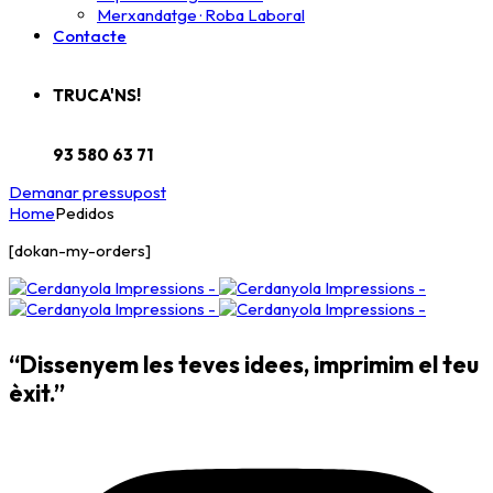
Merxandatge · Roba Laboral
Contacte
TRUCA'NS!
93 580 63 71
Demanar pressupost
Home
Pedidos
[dokan-my-orders]
“Dissenyem les teves idees, imprimim el teu
èxit.”