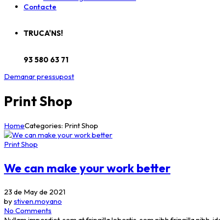
Contacte
TRUCA'NS!
93 580 63 71
Demanar pressupost
Print Shop
Home
Categories: Print Shop
Print Shop
We can make your work better
23 de May de 2021
by
stiven.moyano
No Comments
Nullam imperdiet, sem at fringilla lobortis, sem nibh fringilla nibh, 