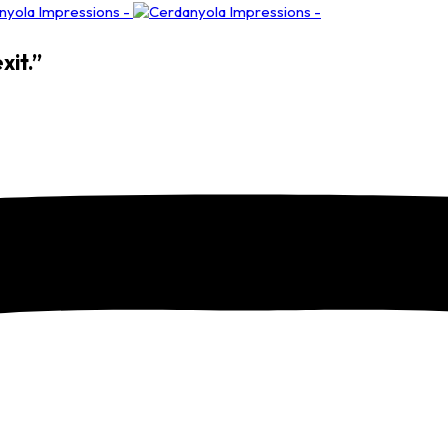
xit.”