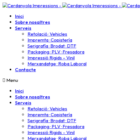
Inici
Sobre nosaltres
Serveis
Retolació · Vehicles
Impremta · Copistería​
Serigrafía · Brodat · DTF
Packaging · PLV · Fresadora
Impressió Rigids – Vinil
Merxandatge · Roba Laboral
Contacte
Menu
Inici
Sobre nosaltres
Serveis
Retolació · Vehicles
Impremta · Copistería​
Serigrafía · Brodat · DTF
Packaging · PLV · Fresadora
Impressió Rigids – Vinil
Merxandatge · Roba Laboral