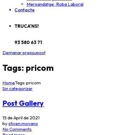
Merxandatge · Roba Laboral
Contacte
TRUCA'NS!
93 580 63 71
Demanar pressupost
Tags: pricom
Home
Tags: pricom
Sin categorizar
Post Gallery
15 de April de 2021
by
stiven.moyano
No Comments
Read more