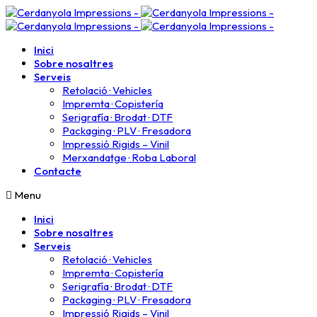
Inici
Sobre nosaltres
Serveis
Retolació · Vehicles
Impremta · Copistería​
Serigrafía · Brodat · DTF
Packaging · PLV · Fresadora
Impressió Rigids – Vinil
Merxandatge · Roba Laboral
Contacte
Menu
Inici
Sobre nosaltres
Serveis
Retolació · Vehicles
Impremta · Copistería​
Serigrafía · Brodat · DTF
Packaging · PLV · Fresadora
Impressió Rigids – Vinil