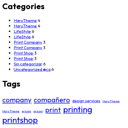
Categories
HaruTheme
4
HaruTheme
4
LifeStyle
6
LifeStyle
6
Print Company
3
Print Company
3
Print Shop
3
Print Shop
3
Sin categorizar
6
Uncategorized @ca
6
Tags
company
compañero
design services
HaruTheme
printing
print
HaruTheme
pricom
pricom
printshop